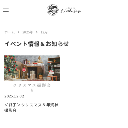
CLOSE
EVENT&NEWS
ホーム
2025年
12月
PHOTO PLAN
イベント情報＆お知らせ
studio plan
location plan
newbone plan
753 plan
BOOKS STORE
2025.12.02
＜終了＞クリスマス＆年賀状
GALLERY
撮影会
ABOUT