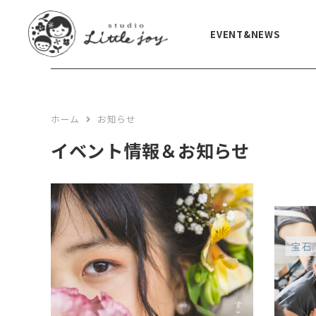
EVENT&NEWS
CLOSE
EVENT&NEWS
ホーム
お知らせ
PHOTO PLAN
イベント情報＆お知らせ
studio plan
location plan
newbone plan
753 plan
BOOKS STORE
GALLERY