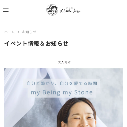
CLOSE
EVENT&NEWS
ホーム
お知らせ
PHOTO PLAN
イベント情報＆お知らせ
studio plan
location plan
newbone plan
753 plan
BOOKS STORE
GALLERY
ABOUT