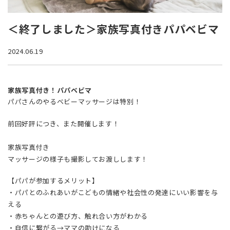
Q&A
＜終了しました＞家族写真付きパパベビマ
CONTACT
2024.06.19
家族写真付き！パパベビマ
パパさんのやるベビーマッサージは特別！
前回好評につき、また開催します！
家族写真付き
マッサージの様子も撮影してお渡しします！
【パパが参加するメリット】
・パパとのふれあいがこどもの情緒や社会性の発達にいい影響を与
える
・赤ちゃんとの遊び方、触れ合い方がわかる
・自信に繋がる→ママの助けになる