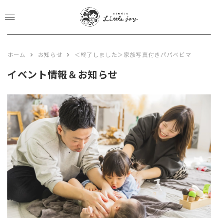
CLOSE
EVENT&NEWS
ホーム
お知らせ
＜終了しました＞家族写真付きパパベビマ
PHOTO PLAN
イベント情報＆お知らせ
studio plan
location plan
newbone plan
753 plan
BOOKS STORE
GALLERY
ABOUT